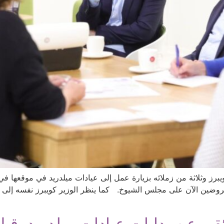
 أبريل/نيسان 2022، قام الوزير كويبرز وثلاثة من زملائه بزيارة عمل إلى عيادات ميلدريد 
روضين الآن على مجلس الشيوخ. كما ينظر الوزير كويبرز نفسه إلى الو
عن بدايات عيادات ميلدريد، قبل 50 عاما