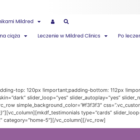
nikami Mildred
na ciąża
Leczenie w Mildred Clinics
Po lecze
ing-top: 120px !important;padding-bottom: 112px !import
kin=”dark” slider_loop=”yes” slider_autoplay=”yes” slider_
vc_row simple_background_color=”#f3f3f3″ css=”.vc_cus
}”][vc_column][mkdf_testimonials type=”cards” slider_loop
es” category=”home-5″][/vc_column][/vc_row]