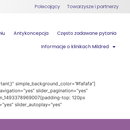
Polecający
Towarzysze i partnerzy
niu
Antykoncepcja
Często zadawane pytania
Informacje o klinikach Mildred
ant;}” simple_background_color=”#fafafa”]
navigation=”yes” slider_pagination=”yes”
tom_1493378969007{padding-top: 120px
=”yes” slider_autoplay=”yes”