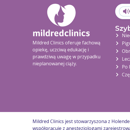
Szy
Nie
Mildred Clinics oferuje fachową
Pig
opiekę, uczciwą edukację i
Obr
prawdziwą uwagę w przypadku
Lec
nieplanowanej ciąży.
Po 
Czę
Mildred Clinics jest stowarzyszona z Holen
współpracuje z anestezjologami zarejestro