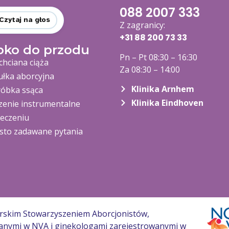
088 2007 333
Czytaj na głos
Z zagranicy:
+31 88 200 73
33
bko do przodu
Pn – Pt 08:30 – 16:30
chciana ciąża
Za 08:30 – 14:00
ułka aborcyjna
Klinika Arnhem
óbka ssąca
Klinika Eindhoven
zenie instrumentalne
leczeniu
sto zadawane pytania
derskim Stowarzyszeniem Aborcjonistów,
wanymi w NVA i ginekologami zarejestrowanymi w