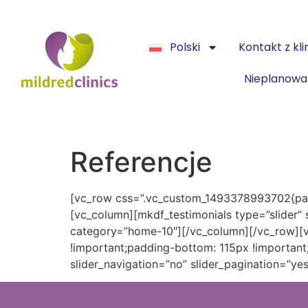
Polski
Kontakt z kli
Nieplanowa
Referencje
[vc_row css=”.vc_custom_1493378993702{padd
[vc_column][mkdf_testimonials type=”slider” s
category=”home-10″][/vc_column][/vc_row][
!important;padding-bottom: 115px !important;
slider_navigation=”no” slider_pagination=”y