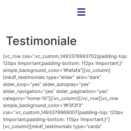
Testimoniale
[vc_row css=”.vc_custom_1493378993702{padding-top:
120px !important;padding-bottom: 112px !important;}”
simple_background_color=”#fafafa”][vc_column]
[mkdf_testimonials type=”slider” skin=”dark”
slider_loop=”yes” slider_autoplay=”yes”
slider_navigation=”yes” slider_pagination=”yes”
category=”home-10″][/vc_column][/vc_row][vc_row
simple_background_color=”#f3f3f3″
css=”.vc_custom_1493378969007{padding-top: 120px
!important;padding-bottom: 115px !important;}”]
[vc_column][mkdf_testimonials type=”cards”