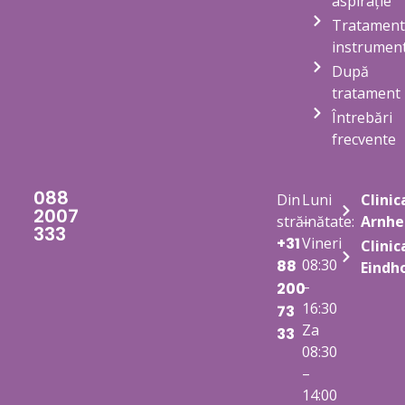
aspirație
Tratament
instrument
După
tratament
Întrebări
frecvente
088
Din
Luni
Clinic
2007
străinătate:
–
Arnh
333
+31
Vineri
Clinic
08:30
88
Eindh
–
200
16:30
73
Za
33
08:30
–
14:00