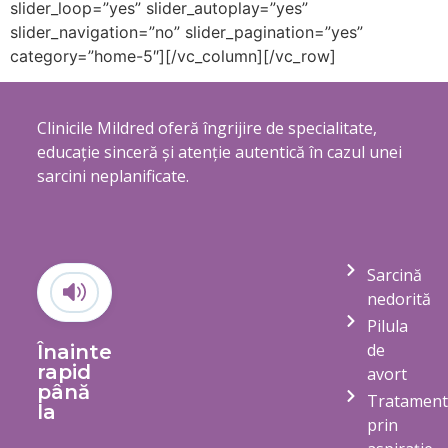
slider_loop=”yes” slider_autoplay=”yes”
slider_navigation=”no” slider_pagination=”yes”
category=”home-5″][/vc_column][/vc_row]
Clinicile Mildred oferă îngrijire de specialitate,
educație sinceră și atenție autentică în cazul unei
sarcini neplanificate.
Sarcină
nedorită
Pilula
de
Înainte
rapid
avort
până
Tratament
la
prin