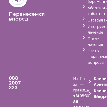
беременн
Абортивн
таблетка
Перенесемся
вперед
Отсасыва
Инструме
лечение
После
лечения
Часто
задаваем
вопросы
088
Из-
Пн
Клини
2007
за
—
Арнем
333
границы:
Пт
Клини
+31
08:30
Эйндх
—
88