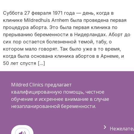
Суббота 27 февраля 1971 года — день, когда в
клинике Mildredhuis Arnhem была проведена первая
процедура аборта. Это была первая клиника по
прерыванию беременности в Нидерландах. Аборт до
сих пор остается болезненной темой, табу, о
котором мало говорят. Так было уже в то время,
когда была основана клиника абортов в Арнеме, и
50 лет спустя […]
Mildred Clinics предлагает
квалифицированную помощь, честное
обучение и искреннее внимание в случае
незапланированной беременности.
Нежелате