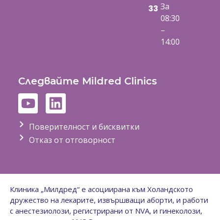
За
33
08:30
–
14:00
Следвайте Mildred Clinics
Поверителност и бисквитки
Отказ от отговорност
Клиника „Милдред“ е асоциирана към Холандското
дружество на лекарите, извършващи аборти, и работи
с анестезиолози, регистрирани от NVA, и гинеколози,