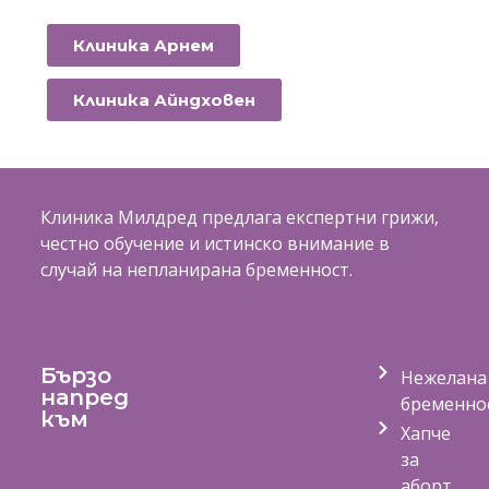
Клиника Арнем
Клиника Айндховен
Клиника Милдред предлага експертни грижи,
честно обучение и истинско внимание в
случай на непланирана бременност.
Бързо
Нежелана
напред
бременно
към
Хапче
за
аборт