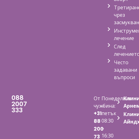
Третиран
чрез
засмуква
Инструме
лечение
След
лечениет
Често
задавани
въпроси
088
От
Понеделник
Клин
2007
чужбина:
–
Арне
333
+31
петък
Клин
08:30
88
Айнд
–
200
16:30
73