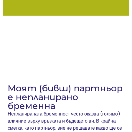
Моят (бивш) партньор
е непланирано
бременна
Непланираната бременност често оказва (голямо)
влияние върху връзката и бъдещето ви. В крайна
сметка, като партньор, вие не решавате какво ще се