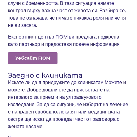
случи с бременността. В тази ситуация нямате
контрол върху важна част от живота си. Разбира се,
това не означава, че нямате никаква роля или че тя
не ви засяга.
Експертният център FIOM ви предлага подкрепа
като партньор и предоставя повече информация.
Уебсайт FIOM
Заедно с клиниката
Искате ли да я придружите до клиниката? Можете и
можете. Добре дошли сте да присъствате на
интервюто за прием и на ултразвуковото
изследване. За да са сигурни, че изборът на лечение
е направен свободно, лекарят или медицинската
сестра ще искат да проведат част от разговора с
жената насаме.