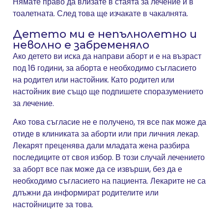
Нямате право да влизате в стаята за лечение и в
тоалетната. След това ще изчакате в чакалнята.
Детето ми е непълнолетно и
неволно е забременяло
Ако детето ви иска да направи аборт и е на възраст
под 16 години, за аборта е необходимо съгласието
на родител или настойник. Като родител или
настойник вие също ще подпишете споразумението
за лечение.
Ако това съгласие не е получено, тя все пак може да
отиде в клиниката за аборти или при личния лекар.
Лекарят преценява дали младата жена разбира
последиците от своя избор. В този случай лечението
за аборт все пак може да се извърши, без да е
необходимо съгласието на пациента. Лекарите не са
длъжни да информират родителите или
настойниците за това.