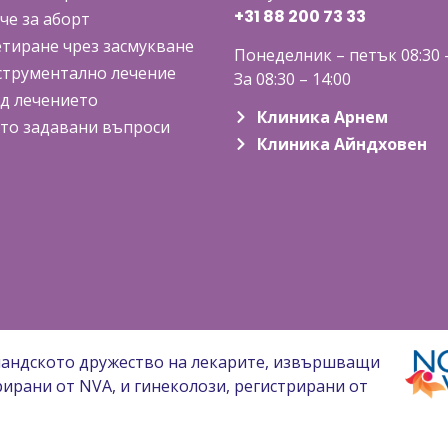
+31 88 200 73
33
че за аборт
тиране чрез засмукване
Понеделник – петък 08:30 –
трументално лечение
За 08:30 – 14:00
д лечението
Клиника Арнем
то задавани въпроси
Клиника Айндховен
ландското дружество на лекарите, извършващи
рирани от NVA, и гинеколози, регистрирани от