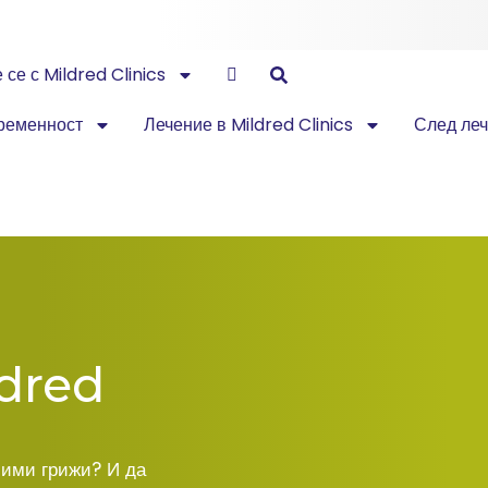
се с Mildred Clinics
ременност
Лечение в Mildred Clinics
След леч
dred
чими грижи? И да