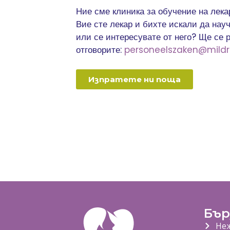
Ние сме клиника за обучение на лека
Вие сте лекар и бихте искали да науч
или се интересувате от него? Ще се 
отговорите:
personeelszaken@mildre
Изпратете ни поща
Бър
Неж