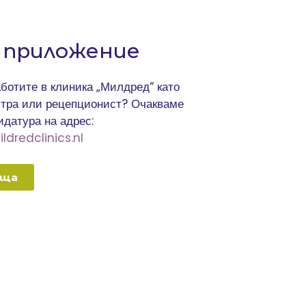
 приложение
ботите в клиника „Милдред“ като
стра или рецепционист? Очакваме
идатура на адрес:
dredclinics.nl
оща