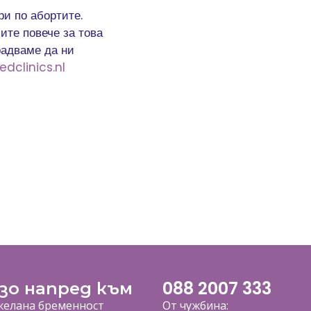
ри по абортите.
ите повече за това
радваме да ни
dclinics.nl
088 2007 333
зо напред към
елана бременност
От чужбина: