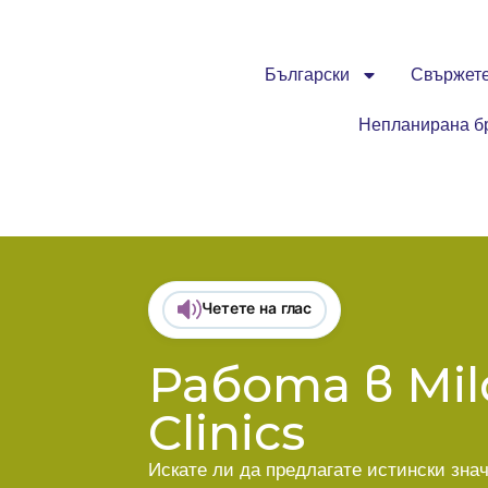
Български
Свържете 
Непланирана б
Четете на глас
Работа в Mil
Clinics
Искате ли да предлагате истински зна