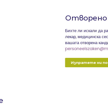
Отворено
Бихте ли искали да ра
лекар, медицинска се
вашата отворена канд
personeelszaken@mil
Изпратете ни п
е