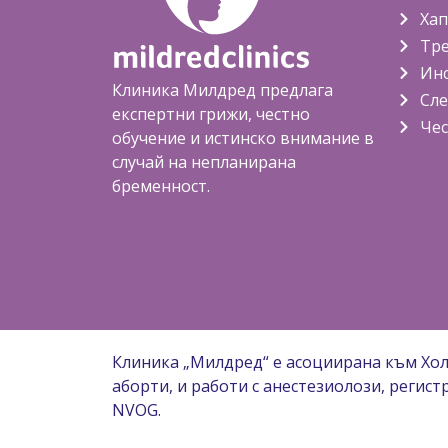
Хап
Тре
Инс
Клиника Милдред предлага
Сле
експертни грижи, честно
Чес
обучение и истинско внимание в
случай на непланирана
бременност.
Клиника „Милдред“ е асоциирана към Хо
аборти, и работи с анестезиолози, регист
NVOG.