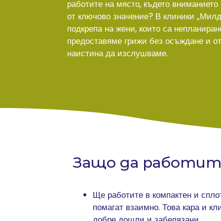
работите на място, където вниманието
от ключово значение? В клиники „Милд
подкрепа на жени, които са непланира
предоставяме грижи без осъждане и о
наистина да изслушваме.
Защо да работите 
Ще работите в компактен и сплот
помагат взаимно. Това кара и кли
добре дошли и забелязани.