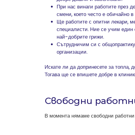
При нас винаги работите през д
смени, което често е обичайно в
Ще работите с опитни лекари, м
специалисти. Ние се учим един 
най-добрите грижи.
Сътрудничим си с общопрактику
организации.
Искате ли да допринесете за топла, 
Тогава ще се впишете добре в клини
Свободни работн
В момента нямаме свободни работни 