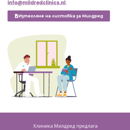
info@mildredclinics.nl
.
Изтегляне на листовка за Милдред
Клиника Милдред предлага