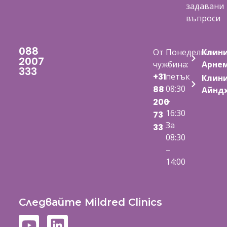
задавани
въпроси
088
От
Понеделник
Клин
2007
чужбина:
–
Арне
333
+31
петък
Клин
08:30
88
Айнд
–
200
16:30
73
За
33
08:30
–
14:00
Следвайте Mildred Clinics