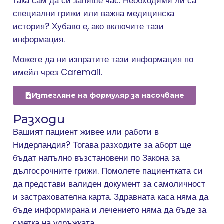
така сам да си запише час. Необходими ли са
специални грижи или важна медицинска
история? Хубаво е, ако включите тази
информация.
Можете да ни изпратите тази информация по
имейл чрез Caremail.
Изтегляне на формуляр за насочване
Разходи
Вашият пациент живее или работи в
Нидерландия? Тогава разходите за аборт ще
бъдат напълно възстановени по Закона за
дългосрочните грижи. Помолете пациентката си
да представи валиден документ за самоличност
и застрахователна карта. Здравната каса няма да
бъде информирана и лечението няма да бъде за
сметка на удръжката.