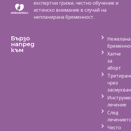
експертни грижи, честно обучение и
истинско внимание в случай на
непланирана бременност.
Бързо
Нежелана
напред
бременно
към
Хапче
за
аборт
Третиран
чрез
засмуква
Инструме
лечение
След
лечениет
Често