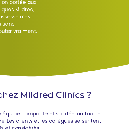
tion portée aux
niques Mildred,
ossesse n’est
s sans
uter vraiment.
chez Mildred Clinics ?
ne équipe compacte et soudée, où tout le
. Les clients et les collègues se sentent
lis et considérés.