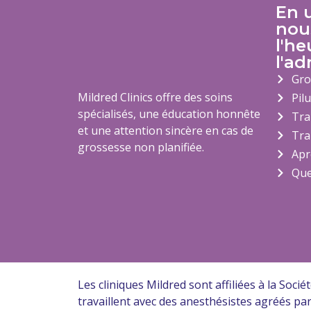
En u
nou
l'he
l'ad
Gro
Mildred Clinics offre des soins
Pil
spécialisés, une éducation honnête
Tra
et une attention sincère en cas de
Tra
grossesse non planifiée.
Apr
Que
Les cliniques Mildred sont affiliées à la Soc
travaillent avec des anesthésistes agréés p