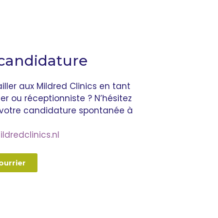
 candidature
ller aux Mildred Clinics en tant
er ou réceptionniste ? N’hésitez
 votre candidature spontanée à
dredclinics.nl
ourrier