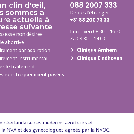
088 2007 333
n clin d'œil,
s sommes à
Depuis l’étranger :
ure actuelle à
+31 88 200 73
33
resse suivante
Lun – ven 08:30 – 16:30
ssesse non désirée
Za 08:30 – 14:00
ule abortive
Clinique Arnhem
itement par aspiration
Clinique Eindhoven
itement instrumental
ès le traitement
stions fréquemment posées
iété néerlandaise des médecins avorteurs et
ar la NVA et des gynécologues agréés par la NVOG.