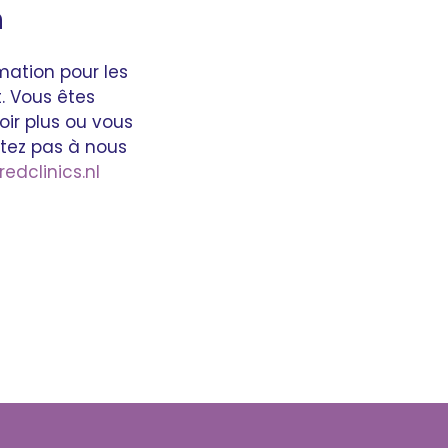
n
ation pour les
. Vous êtes
ir plus ou vous
itez pas à nous
dclinics.nl