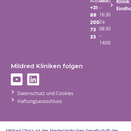
Ausland:
08:30
Klinik
+31
–
Eindh
16:30
88
Za
200
08:30
73
–
33
14:00
Mildred Kliniken folgen
Datenschutz und Cookies
Haftungsausschluss
Mildred Clinics ist der Niederländischen Gesellschaft der