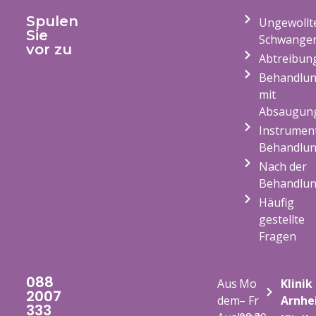
Spulen
Ungewollt
Sie
Schwanger
vor zu
Abtreibung
Behandlu
mit
Absaugun
Instrument
Behandlu
Nach der
Behandlu
Häufig
gestellte
Fragen
088
Aus
Mo
Klinik
2007
dem
– Fr
Arnhe
333