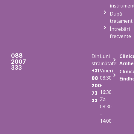
instrument
După
tratament
Întrebări
frecvente
088
Din
Luni
Clinic
2007
străinătate:
–
Arnh
333
+31
Vineri
Clinic
08:30
88
Eindh
–
200
16:30
73
Za
33
08:30
–
14:00