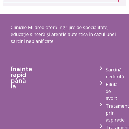
Clinicile Mildred oferă îngrijire de specialitate,
educație sinceră și atenție autentică în cazul unei
sarcini neplanificate.
Înainte
Sarcină
rapid
nedorită
până
Pilula
la
de
avort
Tratament
prin
aspirație
Tratament