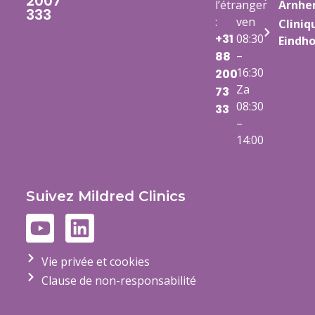
2007
l’étranger
–
Arnh
333
:
ven
Cliniq
+31
08:30
Eindh
–
88
16:30
200
Za
73
08:30
33
–
14:00
Suivez Mildred Clinics
Vie privée et cookies
Clause de non-responsabilité