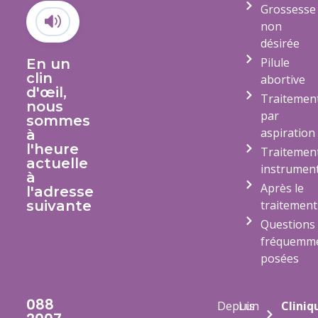
Grossesse
non
désirée
Pilule
En un
clin
abortive
d'œil,
Traitemen
nous
par
sommes
aspiration
à
l'heure
Traitemen
actuelle
instrument
à
Après le
l'adresse
suivante
traitement
Questions
fréquemm
posées
088
Depuis
Lun
Cliniq