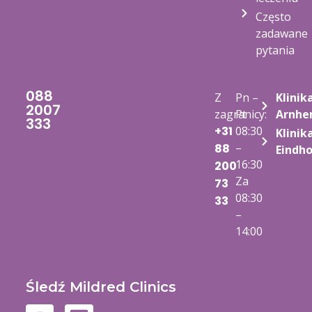
Często
zadawane
pytania
088
Z
Pn –
Klinik
2007
zagranicy:
Pt
Arnh
333
+31
08:30
Klinik
–
88
Eindh
16:30
200
Za
73
08:30
33
–
14:00
Śledź Mildred Clinics