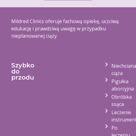
Mildred Clinics oferuje fachową opiekę, uczciwą
edukację i prawdziwą uwagę w przypadku
nieplanowanej ciąży.
Szybko
Niechcian
do
ciąża
przodu
Pigułka
aborcyjna
Obróbka
ssąca
Leczenie
instrumen
Po
leczeniu