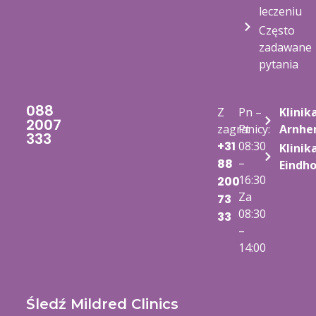
leczeniu
Często
zadawane
pytania
088
Z
Pn –
Klinik
2007
zagranicy:
Pt
Arnh
333
+31
08:30
Klinik
–
88
Eindh
16:30
200
Za
73
08:30
33
–
14:00
Śledź Mildred Clinics