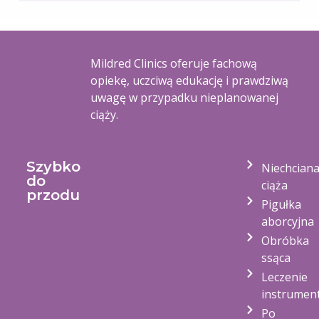
Mildred Clinics oferuje fachową
opiekę, uczciwą edukację i prawdziwą
uwagę w przypadku nieplanowanej
ciąży.
Szybko
Niechcian
do
ciąża
przodu
Pigułka
aborcyjna
Obróbka
ssąca
Leczenie
instrumen
Po