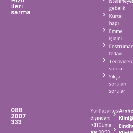
Hızlı
İstenmeye
ileri
gebelik
sarma
Kürtaj
hapı
Emme
işlemi
Enstrüman
tedavi
Tedaviden
sonra
Sıkça
sorulan
sorular
088
Yurt
Pazartesi
Arnh
2007
dışından:
–
Kliniğ
333
+31
Cuma
Eindh
08:30
88