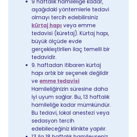
9 haftalık hamileliğe kadar,
aşağıdaki yöntemlerle tedavi
olmayı tercih edebilirsiniz
kürtaj hapı
veya emme
tedavisi (küretaj). Kürtaj hapı,
büyük ölçüde evde
gerçekleştirilen ilaç temelli bir
tedavidir.
9. haftadan itibaren kürtaj
hapı artık bir seçenek değildir
ve
emme tedavisi
Hamileliğinizin süresine daha
iyi uyum sağlar. Bu, 13 haftalık
hamileliğe kadar mümkündür.
Bu tedavi, lokal anestezi veya
sedasyon tercih
edebileceğiniz klinikte yapılır.
13 ila 18 haftalık hamileyseniz,