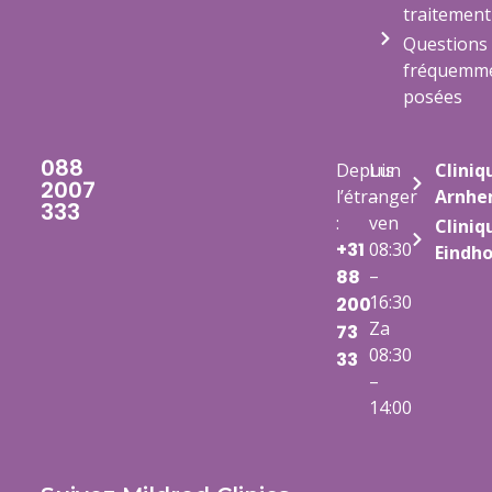
traitement
Questions
fréquemm
posées
088
Depuis
Lun
Cliniq
2007
l’étranger
–
Arnh
333
:
ven
Cliniq
+31
08:30
Eindh
–
88
16:30
200
Za
73
08:30
33
–
14:00