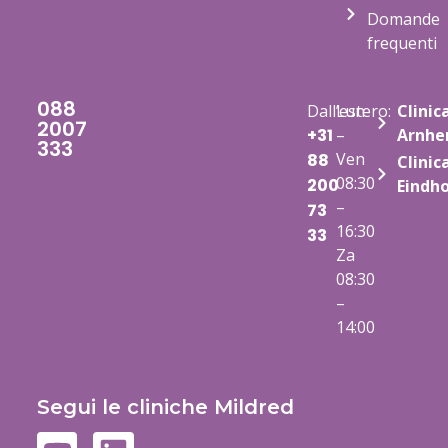
Domande
frequenti
088
Dall’estero:
Lun
Clinic
2007
+31
–
Arnh
333
Ven
88
Clinic
08:30
200
Eindh
–
73
16:30
33
Za
08:30
–
14:00
Segui le cliniche Mildred