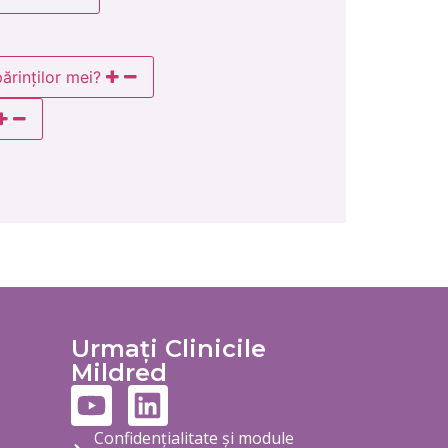
ărinților mei?
Urmați Clinicile
Mildred
Confidențialitate și module