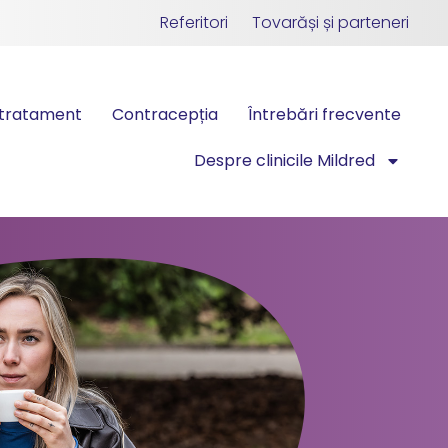
Referitori
Tovarăși și parteneri
tratament
Contracepția
Întrebări frecvente
Despre clinicile Mildred