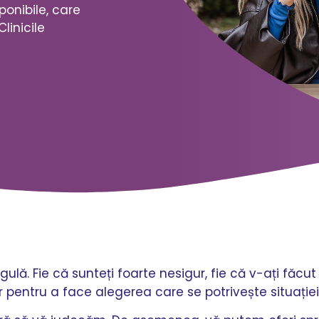
ponibile, care
Clinicile
egulă. Fie că sunteți foarte nesigur, fie că v-ați făc
r pentru a face alegerea care se potrivește situați