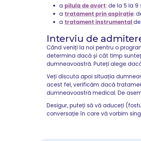
a
pilula de avort
: de la 5 la 
a
tratament prin aspirație
: 
a
tratament instrumental
de
Interviu de admiter
Când veniți la noi pentru o program
determina dacă și cât timp sunteți
dumneavoastră. Puteți alege dacă do
Veți discuta apoi situația dumneav
acest fel, verificăm dacă tratament
dumneavoastră medical. De asemene
Desigur, puteți să vă aduceți (fos
conversație în care vă vorbim sing