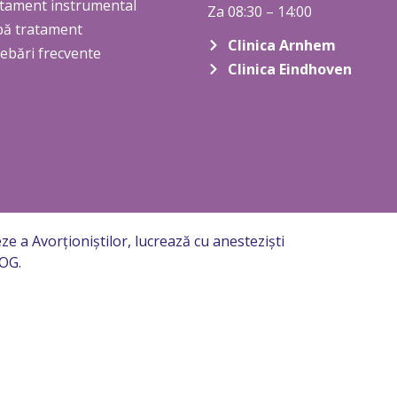
tament instrumental
Za 08:30 – 14:00
ă tratament
Clinica Arnhem
rebări frecvente
Clinica Eindhoven
eze a Avorționiștilor, lucrează cu anesteziști
VOG.