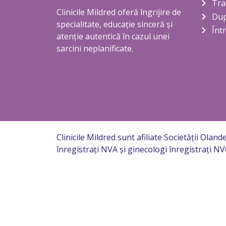
Tra
Clinicile Mildred oferă îngrijire de
Dup
specialitate, educație sinceră și
Înt
atenție autentică în cazul unei
sarcini neplanificate.
Clinicile Mildred sunt afiliate Societății Oland
înregistrați NVA și ginecologi înregistrați N