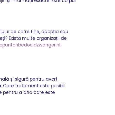
n și informații exacte. Este corpul
ilului de către tine, adopția sau
eți? Există multe organizații de
opuntonbedoeldzwanger.nl.
onală și sigură pentru avort.
ă. Care tratament este posibil
ie pentru a afla care este