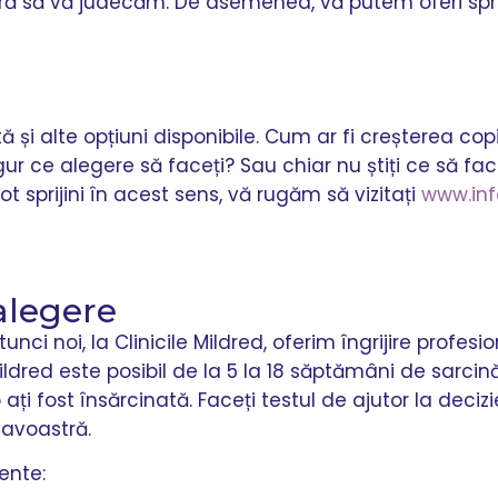
ără să vă judecăm. De asemenea, vă putem oferi spriji
tă și alte opțiuni disponibile. Cum ar fi creșterea cop
ur ce alegere să faceți? Sau chiar nu știți ce să fac
ot sprijini în acest sens, vă rugăm să vizitați
www.inf
alegere
unci noi, la Clinicile Mildred, oferim îngrijire profesi
ildred este posibil de la 5 la 18 săptămâni de sarcin
 ați fost însărcinată. Faceți testul de ajutor la deciz
avoastră.
ente: