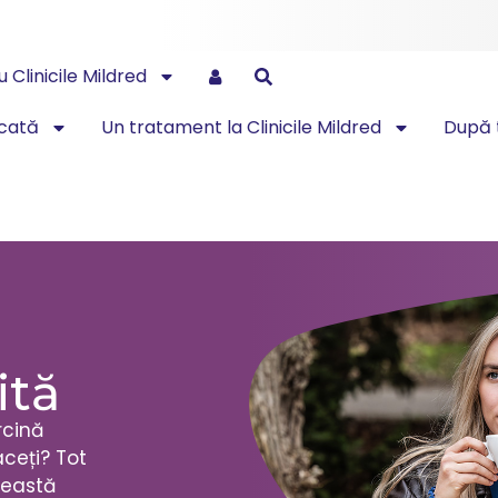
 Clinicile Mildred
icată
Un tratament la Clinicile Mildred
După 
ită
rcină
aceți? Tot
ceastă