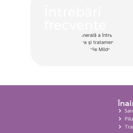
Întrebări
frecvente
Înai
Sar
Pil
Tra