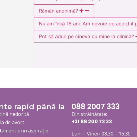
Rămân anonimă?
Nu am încă 16 ani. Am nevoie de acordul p
Pot să aduc pe cineva cu mine la clinică?
088 2007 333
nte rapid până la
cină nedorită
Din străinătate:
+31 88 200 73
33
ula de avort
tament prin aspirație
Luni – Vineri 08:30 – 16:30