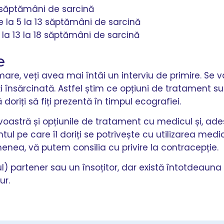
9 săptămâni de sarcină
de la 5 la 13 săptămâni de sarcină
 la 13 la 18 săptămâni de sarcină
e
are, veți avea mai întâi un interviu de primire. Se 
 însărcinată. Astfel știm ce opțiuni de tratament su
riți să fiți prezentă în timpul ecografiei.
oastră și opțiunile de tratament cu medicul și, ades
ul pe care îl doriți se potrivește cu utilizarea medi
a, vă putem consilia cu privire la contracepție.
tul) partener sau un însoțitor, dar există întotdea
ur.