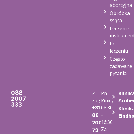
aborcyjna
Obróbka
ssąca
Leczenie
instrumen
Po
leczeniu
Często
zadawane
pytania
088
Z
Pn –
Klinik
2007
zagranicy:
Pt
Arnh
333
+31
08:30
Klinik
–
88
Eindh
16:30
200
Za
73