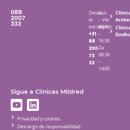
088
Desde
Lun
Clínic
2007
el
– Vie
Arnh
333
extranjero:
08:30
Clínic
+31
–
Eindh
16:30
88
Za
200
08:30
73
–
33
14:00
Sigue a Clínicas Mildred
Privacidad y cookies
Descargo de responsabilidad