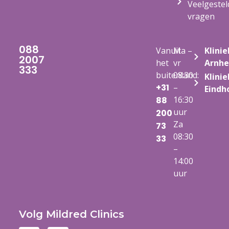
Veelgestel
vragen
088
Vanuit
Ma –
Klinie
2007
het
vr
Arnh
333
buitenland:
08:30
Klinie
+31
–
Eindh
16:30
88
uur
200
Za
73
08:30
33
–
14:00
uur
Volg Mildred Clinics