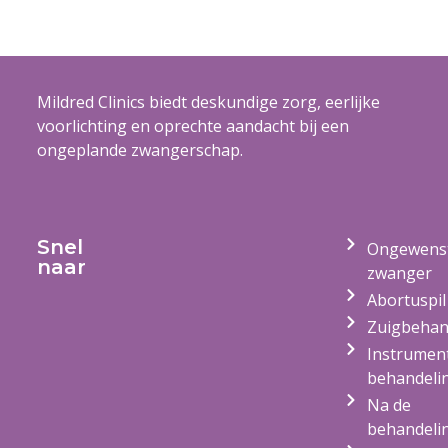
Mildred Clinics biedt deskundige zorg, eerlijke
voorlichting en oprechte aandacht bij een
ongeplande zwangerschap.
Snel
Ongewens
naar
zwanger
Abortuspil
Zuigbehan
Instrumen
behandeli
Na de
behandeli