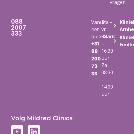
vragen
088
Vanuit
Ma –
Klinie
2007
het
vr
Arnh
333
buitenland:
08:30
Klinie
+31
–
Eindh
16:30
88
uur
200
Za
73
08:30
33
–
14:00
uur
Volg Mildred Clinics