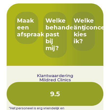
Maak
Welke
Welke
een
behandeling
anticoncep
afspraak
past
kies
bij
ik?
mij?
Klantwaardering
Mildred Clinics
9.5
”Het personeel is erg vriendelijk en