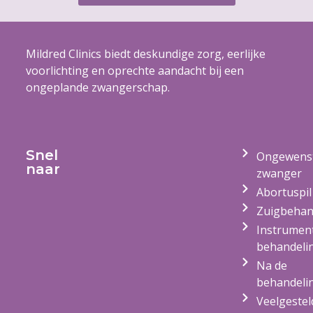
Mildred Clinics biedt deskundige zorg, eerlijke
voorlichting en oprechte aandacht bij een
ongeplande zwangerschap.
Snel
Ongewens
naar
zwanger
Abortuspil
Zuigbehan
Instrumen
behandeli
Na de
behandeli
Veelgestel