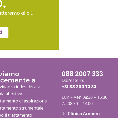
.
atteremo al più
i
088 2007 333
iviamo
ocemente a
Dall’estero:
vidanza indesiderata
+31 88 200 73
33
ola abortiva
Lun – Ven 08:30 – 16:30
ttamento di aspirazione
Za 08:30 – 14:00
ttamento strumentale
Clinica Arnhem
o il trattamento