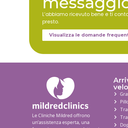
messaggio
L’abbiamo ricevuto bene e ti cont
presto.
Visualizza le domande frequent
Arr
vel
Gra
Pill
Tra
Le Cliniche Mildred offrono
Tra
un’assistenza esperta, una
Dop