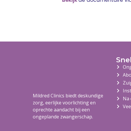
Bekijk
de documentaire vi
Sne
Ong
Abo
Zui
Ins
Mildred Clinics biedt deskundige
Na 
zorg, eerlijke voorlichting en
Vee
oprechte aandacht bij een
ongeplande zwangerschap.