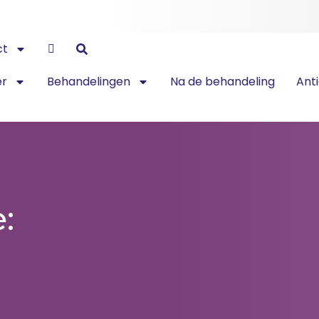
ct
er
Behandelingen
Na de behandeling
Ant
: