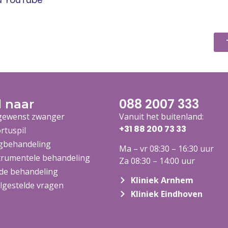
a YouTube
088 2007 333
l naar
ewenst zwanger
Vanuit het buitenland:
+31 88 200 73
33
rtuspil
gbehandeling
Ma – vr 08:30 – 16:30 uur
trumentele behandeling
Za 08:30 – 14:00 uur
de behandeling
Kliniek Arnhem
lgestelde vragen
Kliniek Eindhoven